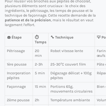
Pour réussir vos brioches aux pépites de chocolat,
plusieurs éléments sont cruciaux : le choix des
ingrédients, le pétrissage, les temps de pousse et la
technique de façonnage. Cette recette demande de la
patience et de la précision
, mais le résultat en vaut
largement l’effort.
🧁 Étape
⏱️
🔧 Technique
💡 Po
Temps
Pétrissage
20
Robot vitesse lente
Farin
min
œufs 
1ère pousse
2-3h
25-30°C couvert film
Pâte
Incorporation
5 min
Dégazage délicat + 100g
Répar
pépites
pépites
Façonnage
15 min
Portions 65g,
Bien 
mouvements circulaires
2ème pousse
2h
Température ambiante
Volum