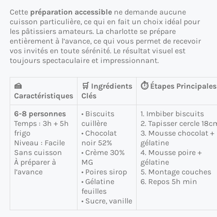
Cette
préparation accessible
ne demande aucune
cuisson particulière, ce qui en fait un choix idéal pour
les pâtissiers amateurs. La charlotte se prépare
entièrement à l’avance, ce qui vous permet de recevoir
vos invités en toute sérénité. Le résultat visuel est
toujours spectaculaire et impressionnant.
🍰
🛒 Ingrédients
⏱️ Étapes Principales
Caractéristiques
Clés
6-8 personnes
• Biscuits
1. Imbiber biscuits
Temps : 3h + 5h
cuillère
2. Tapisser cercle 18c
frigo
• Chocolat
3. Mousse chocolat +
Niveau : Facile
noir 52%
gélatine
Sans cuisson
• Crème 30%
4. Mousse poire +
À préparer à
MG
gélatine
l’avance
• Poires sirop
5. Montage couches
• Gélatine
6. Repos 5h min
feuilles
• Sucre, vanille