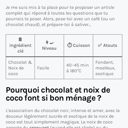
Je me suis mis à ta place pour te proposer un article
complet qui répond à toutes les questions que tu
pourrais te poser. Alors, pose-toi avec un café (ou un
chocolat chaud), et prépare-toi à saliver…
🍫
👩‍🍳
Ingrédient
⏱️ Cuisson
✅ Atouts
Niveau
clé
Chocolat &
Fondant,
40–45 min
Noix de
Facile
moelleux,
à 180°C
coco
exotique
Pourquoi chocolat et noix de
coco font si bon ménage ?
L’association du chocolat noir, intense et amer, avec la
douceur légèrement sucrée et exotique de la noix de
coco est tout simplement magique. La noix de coco
apporte du
croquant
(quand elle est râpée) ou du