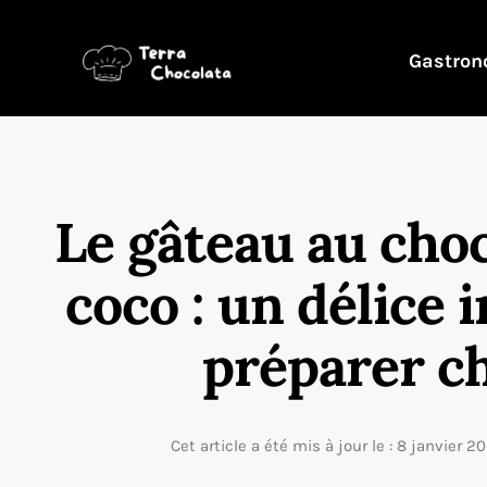
Gastron
Le gâteau au choc
coco : un délice i
préparer ch
Cet article a été mis à jour le : 8 janvier 2