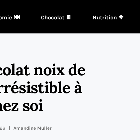
omie 🍽️
Chocolat 🍫
Nutrition 🥦
olat noix de
rrésistible à
ez soi
026
Amandine Muller