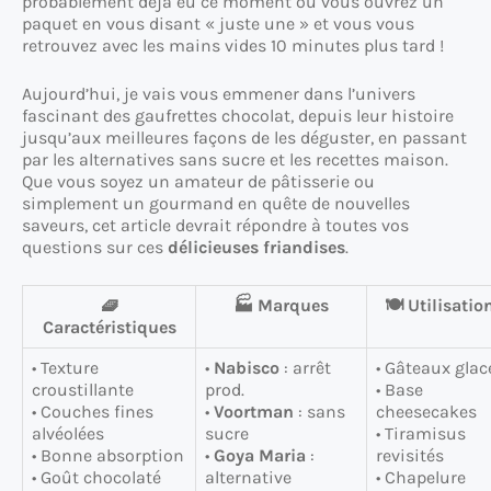
probablement déjà eu ce moment où vous ouvrez un
paquet en vous disant « juste une » et vous vous
retrouvez avec les mains vides 10 minutes plus tard !
Aujourd’hui, je vais vous emmener dans l’univers
fascinant des gaufrettes chocolat, depuis leur histoire
jusqu’aux meilleures façons de les déguster, en passant
par les alternatives sans sucre et les recettes maison.
Que vous soyez un amateur de pâtisserie ou
simplement un gourmand en quête de nouvelles
saveurs, cet article devrait répondre à toutes vos
questions sur ces
délicieuses friandises
.
🧇
🏭 Marques
🍽️ Utilisatio
Caractéristiques
• Texture
•
Nabisco
: arrêt
• Gâteaux glac
croustillante
prod.
• Base
• Couches fines
•
Voortman
: sans
cheesecakes
alvéolées
sucre
• Tiramisus
• Bonne absorption
•
Goya Maria
:
revisités
• Goût chocolaté
alternative
• Chapelure