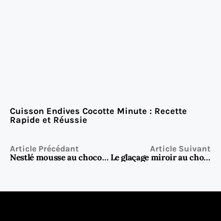
Cuisson Endives Cocotte Minute : Recette
Rapide et Réussie
Article Précédant
Article Suivant
Nestlé mousse au chocolat : la recette magique à seulement 3 ingrédients
Le glaçage miroir au chocolat : la finition parfaite pour vos entremets