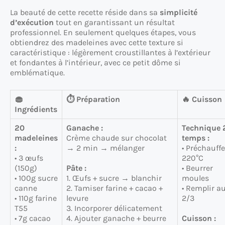
La beauté de cette recette réside dans sa
simplicité
d’exécution
tout en garantissant un résultat
professionnel. En seulement quelques étapes, vous
obtiendrez des madeleines avec cette texture si
caractéristique : légèrement croustillantes à l’extérieur
et fondantes à l’intérieur, avec ce petit dôme si
emblématique.
🧁
⏱️ Préparation
🔥 Cuisson
Ingrédients
20
Ganache :
Technique 
madeleines
Crème chaude sur chocolat
temps :
:
→ 2 min → mélanger
• Préchauffe
• 3 œufs
220°C
(150g)
Pâte :
• Beurrer
• 100g sucre
1. Œufs + sucre → blanchir
moules
canne
2. Tamiser farine + cacao +
• Remplir a
• 110g farine
levure
2/3
T55
3. Incorporer délicatement
• 7g cacao
4. Ajouter ganache + beurre
Cuisson :