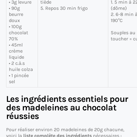
• 3g levure
tiède
1. 5 min à 
• 90g
5. Repos 30 min frigo
(dôme)
beurre
2. 6-8 min 
doux
190°C
• 100g
chocolat
Souples au
70%
toucher = c
• 45ml
crème
liquide
• 2 c.à.s
huile colza
• 1 pincée
sel
Les ingrédients essentiels pour
des madeleines au chocolat
réussies
Pour réaliser environ 20 madeleines de 20g chacune,
voici la
liste complète des ingrédients
nécessaires :