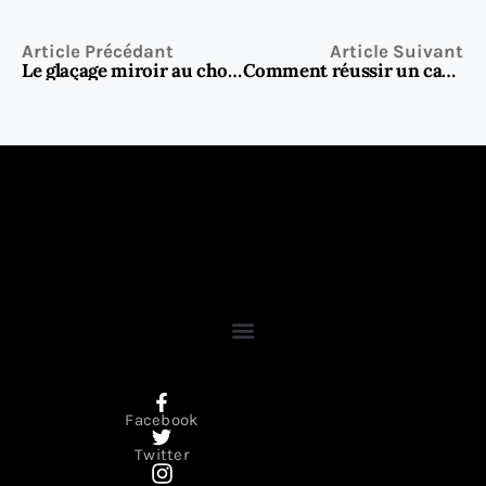
Article Précédant
Article Suivant
Le glaçage miroir au chocolat : la finition parfaite pour vos entremets
Comment réussir un cake marbré au chocolat parfaitement moelleux ?
Facebook
Twitter