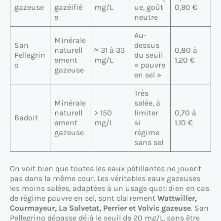
gazeuse
gazéifié
mg/L
ue, goût
0,90 €
e
neutre
Au-
Minérale
San
dessus
naturell
≈ 31 à 33
0,80 à
Pellegrin
du seuil
ement
mg/L
1,20 €
o
« pauvre
gazeuse
en sel »
Très
Minérale
salée, à
naturell
> 150
limiter
0,70 à
Badoit
ement
mg/L
si
1,10 €
gazeuse
régime
sans sel
On voit bien que toutes les eaux pétillantes ne jouent
pas dans la même cour. Les véritables eaux gazeuses
les moins salées, adaptées à un usage quotidien en cas
de régime pauvre en sel, sont clairement
Wattwiller,
Courmayeur, La Salvetat, Perrier et Volvic gazeuse
. San
Pellegrino dépasse déjà le seuil de 20 mg/L, sans être