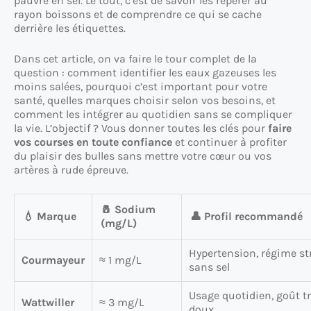
pauvre en sel. Le tout, c’est de savoir les repérer au
rayon boissons et de comprendre ce qui se cache
derrière les étiquettes.
Dans cet article, on va faire le tour complet de la
question : comment identifier les eaux gazeuses les
moins salées, pourquoi c’est important pour votre
santé, quelles marques choisir selon vos besoins, et
comment les intégrer au quotidien sans se compliquer
la vie. L’objectif ? Vous donner toutes les clés pour
faire
vos courses en toute confiance
et continuer à profiter
du plaisir des bulles sans mettre votre cœur ou vos
artères à rude épreuve.
🧂 Sodium
💧 Marque
👤 Profil recommandé
(mg/L)
Hypertension, régime str
Courmayeur
≈ 1 mg/L
sans sel
Usage quotidien, goût t
Wattwiller
≈ 3 mg/L
doux