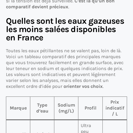
si la tension est déjà surveillée.
C’est là qu’un bon
comparatif devient précieux
.
Quelles sont les eaux gazeuses
les moins salées disponibles
en France
Toutes les eaux pétillantes ne se valent pas, loin de là.
Voici un tableau comparatif des principales marques
que vous trouverez facilement en grande surface, avec
leur teneur en sodium et quelques indications de prix.
Les valeurs sont indicatives et peuvent légèrement
varier selon les analyses, mais elles donnent un
excellent ordre d’idée pour
orienter vos choix
.
Prix
Type
Sodium
Marque
Profil
indicatif
d’eau
(mg/L)
/ L
Ultra
peu