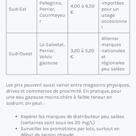
Pellegrino,
importées
4,00 à 6,50
Sud-Est
Perrier,
pour un
€
Courmayeu
usage
r
occasionne
l
Alterner
La Salvetat,
marques
Perrier,
3,20 à 5,20
nationales
Sud-Ouest
Volvic
€
et
gazeuse
régionales
peu salées
Les prix peuvent aussi varier entre magasins physiques,
drives et commerces de proximité. En pratique, pour
une eau gazeuse moins chère à faible teneur en
sodium, on peut :
Repérer les marques de distributeur peu salées
(certaines sont sous les 20 mg/L)
Surveiller les promotions par lots, surtout en
début de saison chaude