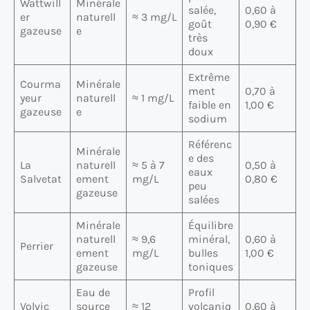
Wattwill
Minérale
salée,
0,60 à
er
naturell
≈ 3 mg/L
goût
0,90 €
gazeuse
e
très
doux
Extrême
Courma
Minérale
ment
0,70 à
yeur
naturell
≈ 1 mg/L
faible en
1,00 €
gazeuse
e
sodium
Référenc
Minérale
e des
La
naturell
≈ 5 à 7
0,50 à
eaux
Salvetat
ement
mg/L
0,80 €
peu
gazeuse
salées
Minérale
Équilibre
naturell
≈ 9,6
minéral,
0,60 à
Perrier
ement
mg/L
bulles
1,00 €
gazeuse
toniques
Eau de
Profil
Volvic
source
≈ 12
volcaniq
0,60 à