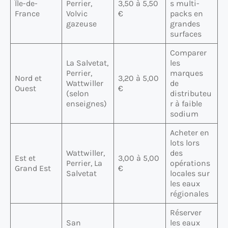
Île-de-
Perrier,
3,50 à 5,50
s multi-
France
Volvic
€
packs en
gazeuse
grandes
surfaces
Comparer
La Salvetat,
les
Perrier,
marques
Nord et
3,20 à 5,00
Wattwiller
de
Ouest
€
(selon
distributeu
enseignes)
r à faible
sodium
Acheter en
lots lors
Wattwiller,
des
Est et
3,00 à 5,00
Perrier, La
opérations
Grand Est
€
Salvetat
locales sur
les eaux
régionales
Réserver
San
les eaux