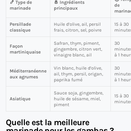
🍤 Type de
🧂 Ingrédients
de
marinade
principaux
marina
Persillade
Huile d’olive, ail, persil
15 à 30
classique
frais, citron, sel, poivre
minute
Safran, thym, piment,
30
Façon
gingembre, citron vert,
minute
martiniquaise
vinaigre blanc, ail
à 1 heur
Vin blanc, huile d’olive,
30
Méditerranéenne
ail, thym, persil, origan,
minute
aux agrumes
paprika fumé
à 1 heur
Sauce soja, gingembre,
15 à 30
Asiatique
huile de sésame, miel,
minute
piment
Quelle est la meilleure
marinade pour les gambas ?