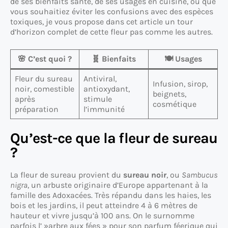
de ses bienfaits santé, de ses usages en cuisine, ou que
vous souhaitiez éviter les confusions avec des espèces
toxiques, je vous propose dans cet article un tour
d’horizon complet de cette fleur pas comme les autres.
🌸 C’est quoi ?
🧬 Bienfaits
🍽️ Usages
Fleur du sureau
Antiviral,
Infusion, sirop,
noir, comestible
antioxydant,
beignets,
après
stimule
cosmétique
préparation
l’immunité
Qu’est-ce que la fleur de sureau
?
La fleur de sureau provient du
sureau noir
, ou
Sambucus
nigra
, un arbuste originaire d’Europe appartenant à la
famille des Adoxacées. Très répandu dans les haies, les
bois et les jardins, il peut atteindre 4 à 6 mètres de
hauteur et vivre jusqu’à 100 ans. On le surnomme
parfois l’ »arbre aux fées » pour son parfum féerique qui