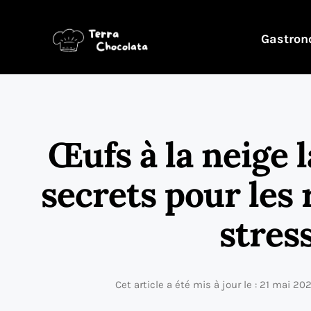
Gastron
Œufs à la neige la
secrets pour les 
stres
Cet article a été mis à jour le : 21 mai 20