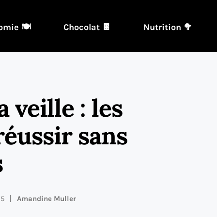
omie 🍽️
Chocolat 🍫
Nutrition 🥦
 veille : les
réussir sans
s
25
Amandine Muller