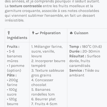
des années, et je comprends pourquoi il séduit autant.
La
texture contrastée
entre les fruits moelleux et la
garniture croquante, associée à ces notes chocolatées
qui viennent sublimer l’ensemble, en fait un dessert
irrésistible.
🥄
👨‍🍳 Préparation
🔥 Cuisson
Ingrédients
Fruits :
1. Mélanger farine,
Temp :
180°C (th.6)
• 5-6
sucre, vanille,
Durée :
20-30min
bananes
levure
Résultat :
Surface
mûres
2. Incorporer beurre
dorée, fruits
• 1 pomme
tempéré
caramélisés
(option)
3. Texture sableuse
Service :
Tiède ou
Pâte :
gros grains
ambiant
• 200g
4. Concasser
farine
chocolat
• 100g
5. Bananes
sucre
rondelles 1cm
• 120g
6. Beurrer plat
beurre
7. Fruits 4-5cm