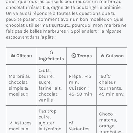
ainsi que tous les conseils pour réussir un marbré au
chocolat irrésistible, digne de ta boulangerie préférée.
On va aussi répondre à toutes les questions que tu
peux te poser : comment avoir un bon moelleux ? Quel
chocolat utiliser ? Et surtout… pourquoi mon marbré ne
fait pas de belles marbrures ? Spoiler alert : la
réponse
est souvent dans la pâte !
🥚
🍰 Gâteau
⏲️ Temps
🔥 Cuisson
Ingrédients
Œufs,
Marbré au
beurre,
Prépa : ~15
160°C
chocolat,
sucre,
min,
chaleur
simple &
farine, lait,
Cuisson :
tournante,
moelleux
chocolat,
45–50 min
45 min env.
vanille
Pas trop
Choco-
cuire,
matcha,
📌 Astuces
ajouter
🎨
orange,
moelleux
lait/crème
Variantes
framboise,