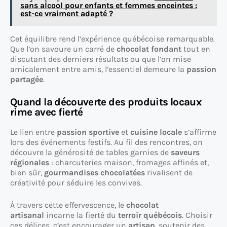
sans alcool pour enfants et femmes enceintes :
est-ce vraiment adapté ?
Cet équilibre rend l’expérience québécoise remarquable.
Que l’on savoure un carré de
chocolat fondant
tout en
discutant des derniers résultats ou que l’on mise
amicalement entre amis, l’essentiel demeure la
passion
partagée
.
Quand la découverte des produits locaux
rime avec fierté
Le lien entre
passion sportive
et
cuisine locale
s’affirme
lors des événements festifs. Au fil des rencontres, on
découvre la générosité de tables garnies de
saveurs
régionales
: charcuteries maison, fromages affinés et,
bien sûr,
gourmandises chocolatées
rivalisent de
créativité pour séduire les convives.
À travers cette effervescence, le
chocolat
artisanal
incarne la fierté du
terroir québécois
. Choisir
ces délices, c’est encourager un
artisan
, soutenir des