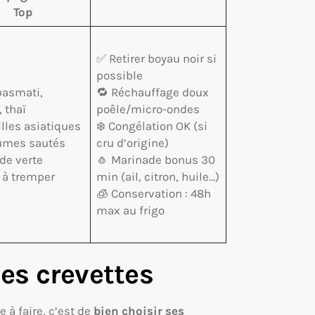
Top
✅ Retirer boyau noir si
possible
basmati,
🔁 Réchauffage doux
 thaï
poêle/micro-ondes
lles asiatiques
❄️ Congélation OK (si
umes sautés
cru d’origine)
de verte
🧄 Marinade bonus 30
n à tremper
min (ail, citron, huile…)
🧊 Conservation : 48h
max au frigo
ses crevettes
 à faire, c’est de
bien choisir ses