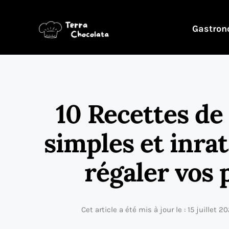
Gastron
10 Recettes de
simples et inra
régaler vos 
Cet article a été mis à jour le : 15 juillet 2