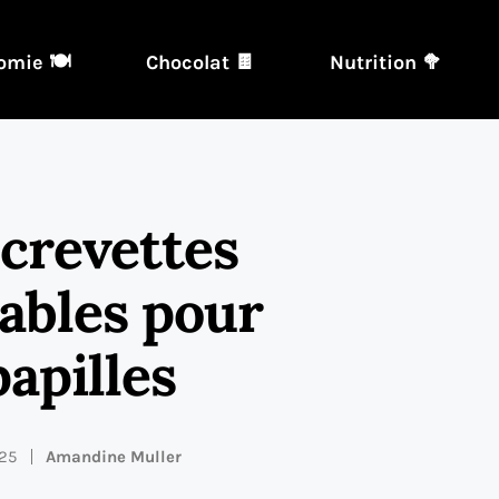
omie 🍽️
Chocolat 🍫
Nutrition 🥦
 crevettes
tables pour
papilles
025
Amandine Muller