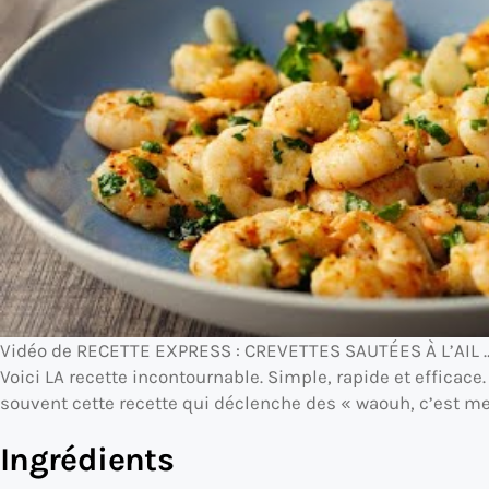
Vidéo de RECETTE EXPRESS : CREVETTES SAUTÉES À L’AIL 
Voici LA recette incontournable. Simple, rapide et efficace.
souvent cette recette qui déclenche des « waouh, c’est mei
Ingrédients