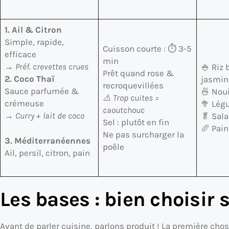
1. Ail & Citron
Simple, rapide,
Cuisson courte : ⏱️ 3-5
efficace
min
→ Préf. crevettes crues
🍚 Riz 
Prêt quand rose &
2. Coco Thaï
jasmin,
recroquevillées
Sauce parfumée &
🍜 Noui
⚠️ Trop cuites =
crémeuse
🥦 Lég
caoutchouc
→ Curry + lait de coco
🥬 Sala
Sel : plutôt en fin
🥖 Pai
Ne pas surcharger la
3. Méditerranéennes
poêle
Ail, persil, citron, pain
Les bases : bien choisir 
Avant de parler cuisine, parlons produit ! La première chose