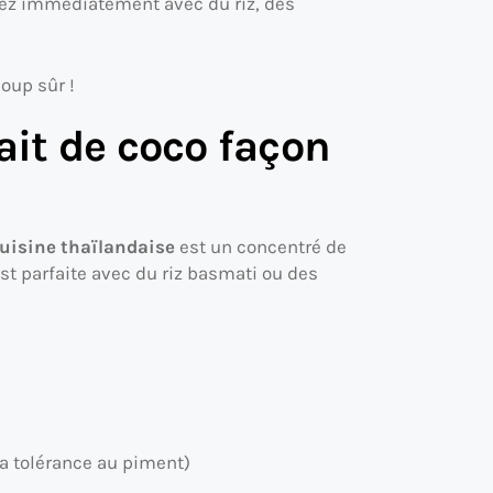
rvez immédiatement avec du riz, des
coup sûr !
lait de coco façon
cuisine thaïlandaise
est un concentré de
st parfaite avec du riz basmati ou des
 la tolérance au piment)