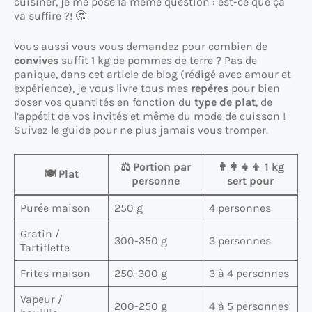
cuisiner, je me pose la même question : est-ce que ça
va suffire ?! 🤔
Vous aussi vous vous demandez pour combien de
convives
suffit 1 kg de pommes de terre ? Pas de
panique, dans cet article de blog (rédigé avec amour et
expérience), je vous livre tous mes
repères
pour bien
doser vos quantités en fonction du
type de plat
, de
l’appétit de vos invités et même du mode de cuisson !
Suivez le guide pour ne plus jamais vous tromper.
⚖️ Portion par
👨‍👩‍👧‍👦 1 kg
🍽️ Plat
personne
sert pour
Purée maison
250 g
4 personnes
Gratin /
300-350 g
3 personnes
Tartiflette
Frites maison
250-300 g
3 à 4 personnes
Vapeur /
200-250 g
4 à 5 personnes