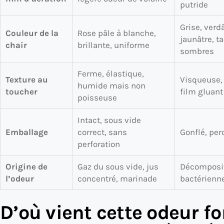
putride
Grise, verdâ
Couleur de la
Rose pâle à blanche,
jaunâtre, t
chair
brillante, uniforme
sombres
Ferme, élastique,
Texture au
Visqueuse, 
humide mais non
toucher
film gluant
poisseuse
Intact, sous vide
Emballage
correct, sans
Gonflé, per
perforation
Origine de
Gaz du sous vide, jus
Décomposi
l’odeur
concentré, marinade
bactérienne
D’où vient cette odeur fo