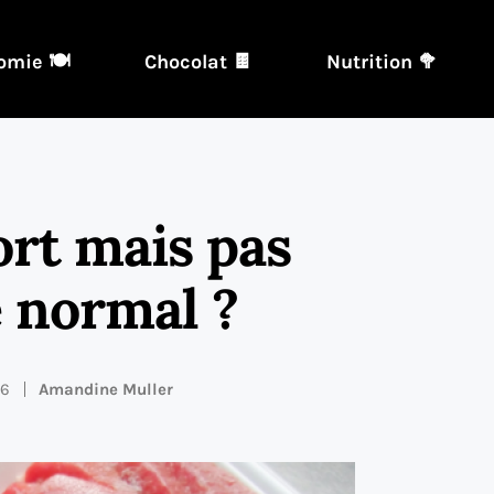
omie 🍽️
Chocolat 🍫
Nutrition 🥦
ort mais pas
e normal ?
26
Amandine Muller