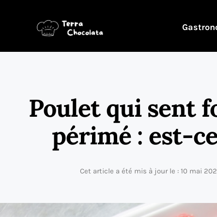
Gastron
Poulet qui sent f
périmé : est-c
Cet article a été mis à jour le : 10 mai 20