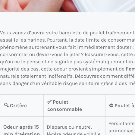
Vous venez d’ouvrir votre barquette de poulet fraîchemen
assaille les narines. Pourtant, la date limite de consommat
phénomène surprenant vous fait immédiatement douter : c
consommer ou devez-vous le jeter ? Rassurez-vous, cette 
qu’on ne le pense et ne signifie pas systématiquement que
majorité des cas, cette odeur provient simplement de
l’e
naturels totalement inoffensifs. Découvrez comment diff
sans danger d’un véritable risque sanitaire grâce à des m
✅ Poulet
🔍 Critère
⛔ Poulet à
consommable
Persistante,
Odeur après 15
Disparue ou neutre,
ammoniac, 
min d’aération
légère odeur de volaille