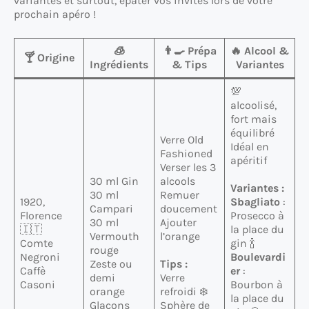
variantes et surtout, épater vos invités lors de votre
prochain apéro !
🧊
👨‍🍳 Prépa
🔥 Alcool &
🍸 Origine
Ingrédients
& Tips
Variantes
💯
alcoolisé,
fort mais
équilibré
Verre Old
Idéal en
Fashioned
apéritif
Verser les 3
30 ml Gin
alcools
Variantes :
30 ml
Remuer
1920,
Sbagliato
:
Campari
doucement
Florence
Prosecco à
30 ml
Ajouter
🇮🇹
la place du
Vermouth
l’orange
Comte
gin 🍾
rouge
Negroni
Boulevardi
Zeste ou
Tips :
Caffè
er
:
demi
Verre
Casoni
Bourbon à
orange
refroidi ❄️
la place du
Glaçons
Sphère de