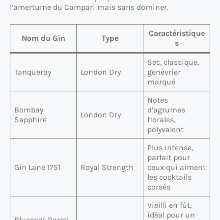
l’amertume du Campari mais sans dominer.
Caractéristique
Nom du Gin
Type
s
Sec, classique,
Tanqueray
London Dry
genévrier
marqué
Notes
Bombay
d’agrumes
London Dry
Sapphire
florales,
polyvalent
Plus intense,
parfait pour
Gin Lane 1751
Royal Strength
ceux qui aiment
les cocktails
corsés
Vieilli en fût,
idéal pour un
Bluecoat Barrel