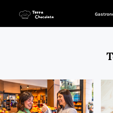
Gastron
T