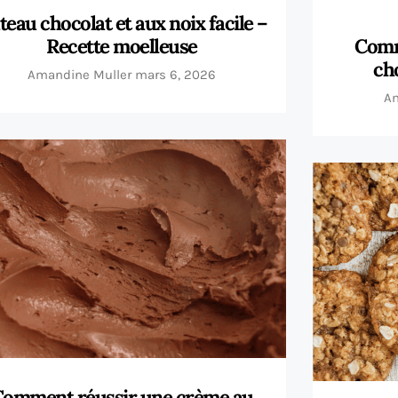
teau chocolat et aux noix facile –
Recette moelleuse
Comm
ch
Amandine Muller
mars 6, 2026
Am
Comment réussir une crème au