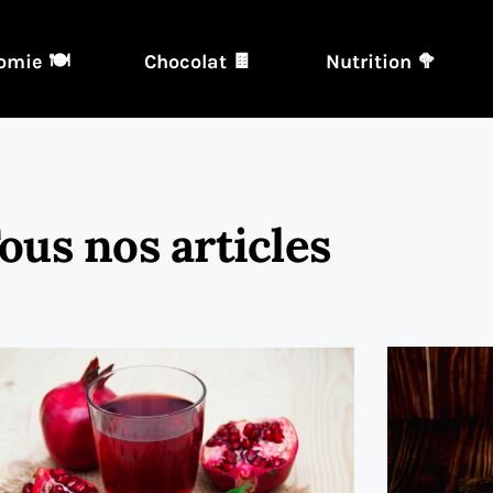
omie 🍽️
Chocolat 🍫
Nutrition 🥦
ous nos articles